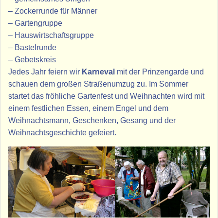
– Zockerrunde für Männer
– Gartengruppe
– Hauswirtschaftsgruppe
– Bastelrunde
– Gebetskreis
Jedes Jahr feiern wir
Karneval
mit der Prinzengarde und
schauen dem großen Straßenumzug zu. Im Sommer
startet das fröhliche Gartenfest und Weihnachten wird mit
einem festlichen Essen, einem Engel und dem
Weihnachtsmann, Geschenken, Gesang und der
Weihnachtsgeschichte gefeiert.